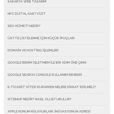
SAKARYA WEB TASARIM
NFC DIJITAL KARTVIZIT
SEO HİZMETİ NEDİR?
ÜSTTE LISTELENME IÇIN KÜÇÜK IPUÇLARI
DOMAIN VE HOSTING İŞLEMLERI
GOOGLE BENIM İŞLETMEM ILE BIR ADIM ÖNE ÇIKIN
GOOGLE SEARCH CONSOLE KULLANIM REHBERI
E-TICARET SITESI KURARKEN NELERE DIKKAT EDILMELI?
SITEMAP NEDIR? NASIL OLUŞTURULUR?
APPLE KONUM KOLAYLIKLARI: İNOVASYONUN ADRESI