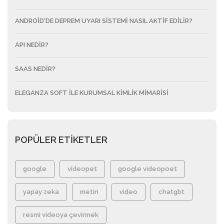
ANDROID'DE DEPREM UYARI SISTEMI NASIL AKTIF EDILIR?
API NEDIR?
SAAS NEDIR?
ELEGANZA SOFT ILE KURUMSAL KIMLIK MIMARISI
POPÜLER ETİKETLER
google
videopet
google videopoet
yapay zeka
metin
video
chatgbt
resmi videoya çevirmek