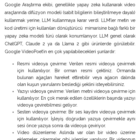
Google Araştırma ekibi, genellikle yapay zeka kullanarak video
araçlarında difüzyon modeli (sabit bilgilerin bileştirilmeye dayalı)
kullanmak yerine, LLM kullanmaya karar verdi. LLM’ler metin ve
kod üretimi için kullanılan dönüştürücü mimarisine bağlı farklı bir
yapay zeka modeli türü olarak konumlanıyor. LLM genel olarak
ChatGPT, Claude 2 ya da LIama 2 gibi ürünlerde görülebilir.
Google VideoPoet’in en çok yapılabilecekleri şunlardır:
Resmi videoya çevirme: Verilen resmi videoya çevirmek
için kullanılıyor. Bir orman resmi çektiniz. Ormanda
bulunan ağaçları hareket ettirebilir veya ağacın dalında
olan kuşun yavrularını beslediği şeklini isteyebilirsiniz.
Yazıyı videoya çevirme: Verilen metni videoya çevirme için
kullanılıyor. En çok merak edilen özelliklerin başında yazıyı
videoya çevirebilmesi geliyor.
Sesten videoya çevirme: Bir ses kaydını videoya çevirmek
için kullanılıyor. İşleyiş doğrudan yazıya çevirmekle aynı
sesi önce yazıya sonra da videoya çeviriyor.
Video düzenleme: Aslında var olan bir video üzerine
eklemeler, çıkarmalar gibi işlemler yapılıyor. Bir videonun