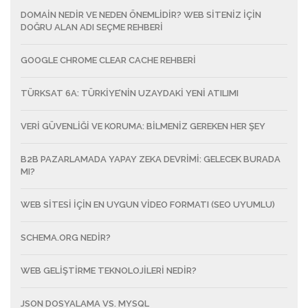
DOMAIN NEDIR VE NEDEN ÖNEMLIDIR? WEB SITENIZ İÇIN
DOĞRU ALAN ADI SEÇME REHBERI
GOOGLE CHROME CLEAR CACHE REHBERI
TÜRKSAT 6A: TÜRKIYE’NIN UZAYDAKI YENI ATILIMI
VERI GÜVENLIĞI VE KORUMA: BILMENIZ GEREKEN HER ŞEY
B2B PAZARLAMADA YAPAY ZEKA DEVRIMI: GELECEK BURADA
MI?
WEB SITESI IÇIN EN UYGUN VIDEO FORMATI (SEO UYUMLU)
SCHEMA.ORG NEDİR?
WEB GELIŞTIRME TEKNOLOJILERI NEDIR?
JSON DOSYALAMA VS. MYSQL