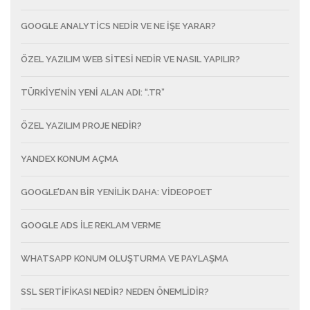
GOOGLE ANALYTICS NEDIR VE NE İŞE YARAR?
ÖZEL YAZILIM WEB SITESI NEDIR VE NASIL YAPILIR?
TÜRKIYE’NIN YENI ALAN ADI: “.TR”
ÖZEL YAZILIM PROJE NEDIR?
YANDEX KONUM AÇMA
GOOGLE’DAN BIR YENILIK DAHA: VIDEOPOET
GOOGLE ADS ILE REKLAM VERME
WHATSAPP KONUM OLUŞTURMA VE PAYLAŞMA
SSL SERTIFIKASI NEDIR? NEDEN ÖNEMLIDIR?