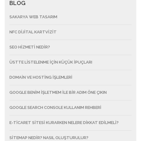
BLOG
SAKARYA WEB TASARIM
NFC DIJITAL KARTVIZIT
SEO HİZMETİ NEDİR?
ÜSTTE LISTELENME IÇIN KÜÇÜK IPUÇLARI
DOMAIN VE HOSTING İŞLEMLERI
GOOGLE BENIM İŞLETMEM ILE BIR ADIM ÖNE ÇIKIN
GOOGLE SEARCH CONSOLE KULLANIM REHBERI
E-TICARET SITESI KURARKEN NELERE DIKKAT EDILMELI?
SITEMAP NEDIR? NASIL OLUŞTURULUR?