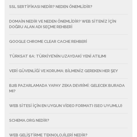
SSL SERTIFIKASI NEDIR? NEDEN ÖNEMLIDIR?
DOMAIN NEDIR VE NEDEN ÖNEMLIDIR? WEB SITENIZ İÇIN
DOĞRU ALAN ADI SEÇME REHBERI
GOOGLE CHROME CLEAR CACHE REHBERI
TÜRKSAT 6A: TÜRKIYE’NIN UZAYDAKI YENI ATILIMI
VERI GÜVENLIĞI VE KORUMA: BILMENIZ GEREKEN HER ŞEY
B2B PAZARLAMADA YAPAY ZEKA DEVRIMI: GELECEK BURADA
MI?
WEB SITESI IÇIN EN UYGUN VIDEO FORMATI (SEO UYUMLU)
SCHEMA.ORG NEDİR?
WEB GELIŞTIRME TEKNOLOJILERI NEDIR?