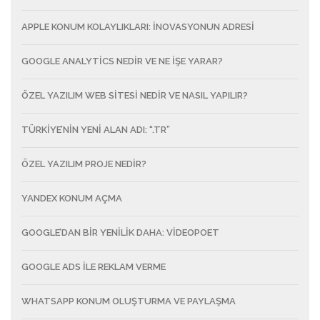
APPLE KONUM KOLAYLIKLARI: İNOVASYONUN ADRESI
GOOGLE ANALYTICS NEDIR VE NE İŞE YARAR?
ÖZEL YAZILIM WEB SITESI NEDIR VE NASIL YAPILIR?
TÜRKIYE’NIN YENI ALAN ADI: “.TR”
ÖZEL YAZILIM PROJE NEDIR?
YANDEX KONUM AÇMA
GOOGLE’DAN BIR YENILIK DAHA: VIDEOPOET
GOOGLE ADS ILE REKLAM VERME
WHATSAPP KONUM OLUŞTURMA VE PAYLAŞMA