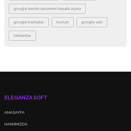
google benim işetmem hesabı açma
google haritalar
konum
google ads
reklamlar
ELEGANZA SOFT
ANASAYFA
HAKKIMIZDA