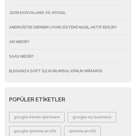
JSON DOSYALAMA VS. MYSQL
ANDROID'DE DEPREM UYARI SISTEMI NASIL AKTIF EDILIR?
API NEDIR?
SAAS NEDIR?
ELEGANZA SOFT ILE KURUMSAL KIMLIK MIMARISI
POPÜLER ETİKETLER
google benim işletmem
google my business
google işletme profili
işletme profili